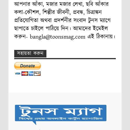
আপনার আঁকা, মজার মজার লেখা, ছবি আঁকার
কলা-কৌশল, শিল্পীর জীবনী, প্রবন্ধ, চিত্রাঙ্কন
প্রতিযোগিতা অথবা প্রদর্শনীর সংবাদ টুনস ম্যাগে
ছাপাতে চাইলে পাঠিয়ে দিন। আমাদের ইমেইল
করুন- bangla@toonsmag.com এই ঠিকানায়।
সহায়তা করুন