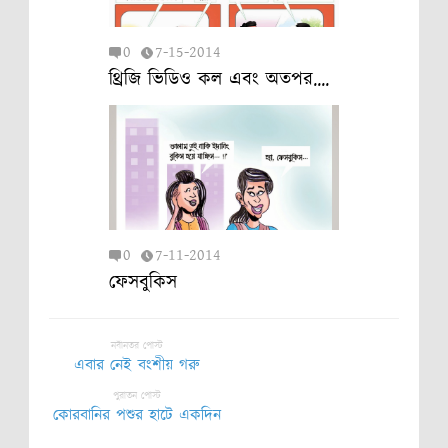
0
7-15-2014
থ্রিজি ভিডিও কল এবং অতপর....
0
7-11-2014
ফেসবুকিস
নবীনতর পোস্ট
এবার নেই বংশীয় গরু
পুরাতন পোস্ট
কোরবানির পশুর হাটে একদিন