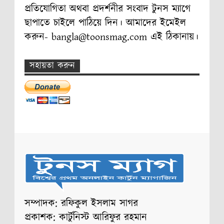
প্রতিযোগিতা অথবা প্রদর্শনীর সংবাদ টুনস ম্যাগে
ছাপাতে চাইলে পাঠিয়ে দিন। আমাদের ইমেইল
করুন- bangla@toonsmag.com এই ঠিকানায়।
সহায়তা করুন
সম্পাদক: রফিকুল ইসলাম সাগর
প্রকাশক: কার্টুনিস্ট আরিফুর রহমান