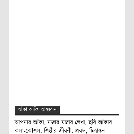
আঁকা-আঁকি আহ্ববান
আপনার আঁকা, মজার মজার লেখা, ছবি আঁকার
কলা-কৌশল, শিল্পীর জীবনী, প্রবন্ধ, চিত্রাঙ্কন