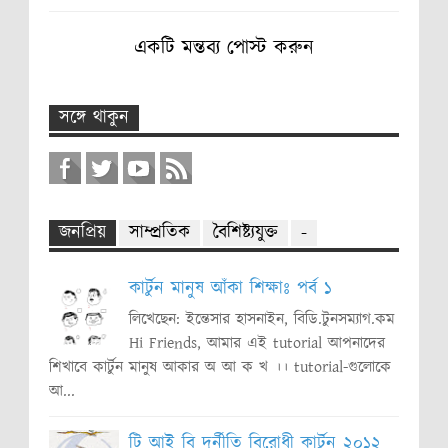
একটি মন্তব্য পোস্ট করুন
সঙ্গে থাকুন
জনপ্রিয়
সাম্প্রতিক
বৈশিষ্ট্যযুক্ত
-
কার্টুন মানুষ আঁকা শিক্ষাঃ পর্ব ১
লিখেছেন: ইন্তেসার হাসনাইন, বিডি.টুনসম্যাগ.কম
Hi Friends, আমার এই tutorial আপনাদের
শিখাবে কার্টুন মানুষ আকার অ আ ক খ ।। tutorial-গুলোকে
আ...
টি আই বি দুর্নীতি বিরোধী কার্টুন ২০১২