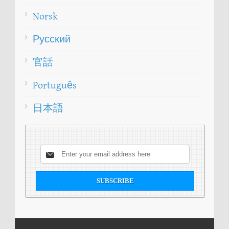
Norsk
Русский
官話
Português
日本語