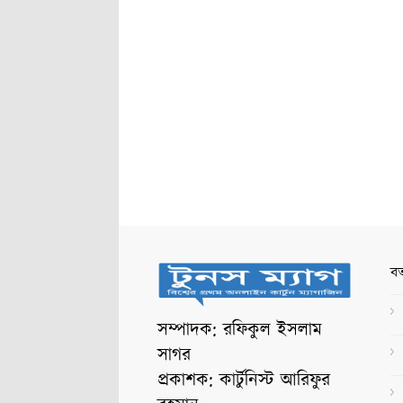
বর
সম্পাদক: রফিকুল ইসলাম
সাগর
প্রকাশক: কার্টুনিস্ট আরিফুর