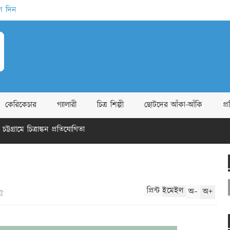
গ দিন
কেরিকেচার
গ্যালারী
চিত্র শিল্পী
ছোটদের আঁকা-আঁকি
প্
 চিত্রাঙ্কন প্রতিযোগিতা
 নরওয়ে, স্লোভাকিয়া
-
+
প্রিন্ট
ইমেইল
অ
অ
১৫