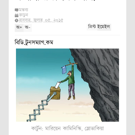
ন
মন্তব্য
কার্টুন
রবিবার, জুলাই ০৫, ২০১৫
, নরওয়ে,
+
-
প্রিন্ট
ইমেইল
অ
অ
বিডি.টুনসম্যাগ.কম
কার্টুন: মারিয়েন কামিনিস্কি, স্লোভাকিয়া