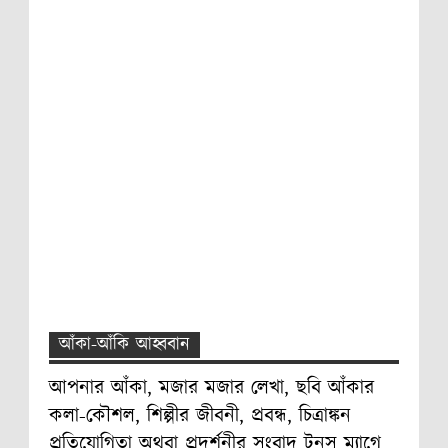
আঁকা-আঁকি আহ্ববান
আপনার আঁকা, মজার মজার লেখা, ছবি আঁকার
কলা-কৌশল, শিল্পীর জীবনী, প্রবন্ধ, চিত্রাঙ্কন
প্রতিযোগিতা অথবা প্রদর্শনীর সংবাদ টুনস ম্যাগে