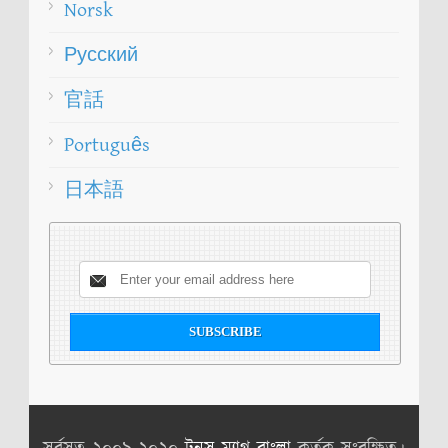
Norsk
Русский
官話
Português
日本語