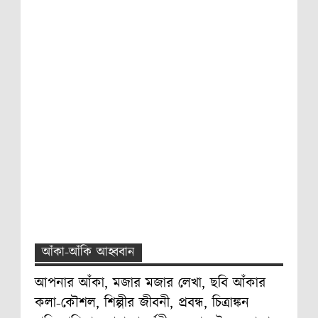
আঁকা-আঁকি আহ্ববান
আপনার আঁকা, মজার মজার লেখা, ছবি আঁকার
কলা-কৌশল, শিল্পীর জীবনী, প্রবন্ধ, চিত্রাঙ্কন