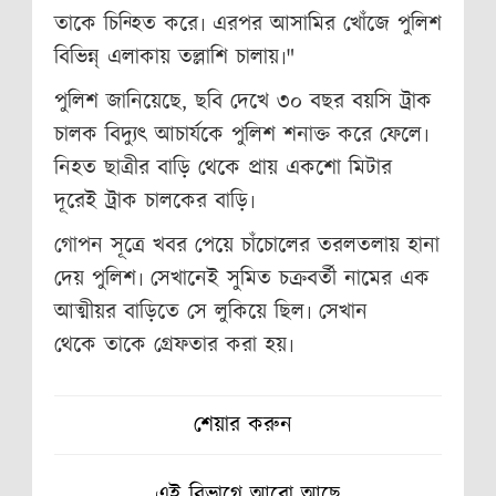
তাকে চিন্হিত করে৷ এরপর আসামির খোঁজে পুলিশ
বিভিন্ন্ এলাকায় তল্লাশি চালায়৷"
পুলিশ জানিয়েছে, ছবি দেখে ৩০ বছর বয়সি ট্রাক
চালক বিদ্যুত্‍ আচার্যকে পুলিশ শনাক্ত করে ফেলে৷
নিহত ছাত্রীর বাড়ি থেকে প্রায় একশো মিটার
দূরেই ট্রাক চালকের বাড়ি৷
গোপন সূত্রে খবর পেয়ে চাঁচোলের তরলতলায় হানা
দেয় পুলিশ৷ সেখানেই সুমিত চক্রবর্তী নামের এক
আত্মীয়র বাড়িতে সে লুকিয়ে ছিল৷ সেখান
থেকে তাকে গ্রেফতার করা হয়৷
শেয়ার করুন
এই বিভাগে আরো আছে