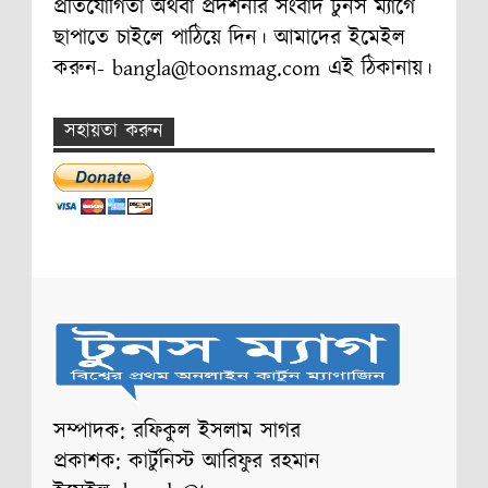
প্রতিযোগিতা অথবা প্রদর্শনীর সংবাদ টুনস ম্যাগে
ছাপাতে চাইলে পাঠিয়ে দিন। আমাদের ইমেইল
করুন- bangla@toonsmag.com এই ঠিকানায়।
সহায়তা করুন
সম্পাদক: রফিকুল ইসলাম সাগর
প্রকাশক: কার্টুনিস্ট আরিফুর রহমান