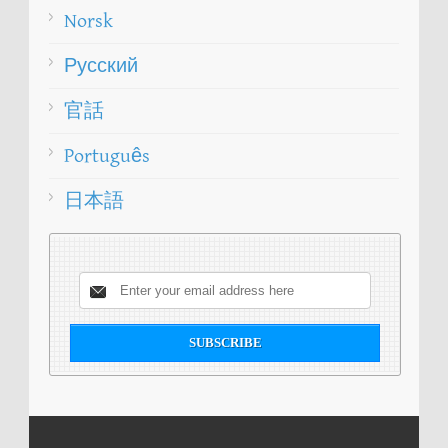
Norsk
Русский
官話
Português
日本語