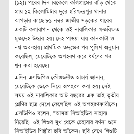
(১২)৷ পরের দিন বিকেলে কলিগ্রামের বাড়ি থেকে
প্রায় ১২ কিলোমিটার দূরে হরিশ্চন্দ্রপুর থানার
ঝাপড়ার কাছে ৮১ নম্বর জাতীয় সড়কের ধারের
একটি কলাবাগান থেকে ওই নাবালিকার ক্ষতবিক্ষত
মৃতদেহ উদ্ধার হয়৷
দেহ পাওয়া যায়
কানকাটা ও
নগ্ন
অবস্হায়৷ প্রাথমিক তদন্তের পর পুলিশ অনুমান
করেছিল, মেয়েটিকে অপহরণ করে ধর্ষণের পর
খুন করা হয়েছে৷
এদিন এসডিপিও কৌস্তভদীপ্ত আচার্য জানান,
মেয়েটিকে ডেকে নিয়ে অপহরণ করা হয়৷ সেই
সময় ওই নাবালিকার আট বছরের এক ভাই তৃতীয়
শ্রেণির ছাত্র দেখে ফেলেছিল ওই অপহরণকারীকে৷
এসডিপিও বলেন, "আমরা সিআইডির সাহায্য
নিয়েছি৷ ওই শিশুর মুখ থেকে চেহারার বর্ণনা শুনে
সিআইডির শিল্পীরা ছবি আঁকেন৷ ছবি দেখে শিশুটি