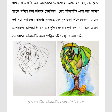
মেয়ের আঁকাআঁকি করা কাগজগুলোকে দেখে মা রুথের মনে হয়, তার মেয়ে
হয়তো সত্যিই কিছু আঁকতে চেয়েছিলো। সেই আঁকাআঁকি গুলো তার কল্পনায়
দৃশ্য হয়ে ধরা দেয়। তারপর জলরঙে সেই দৃশ্যগুলো এঁকে ফেলেন। মেয়ের
এলোমেলো আঁকাআঁকি রুথ তার তুলির ছোয়ায় পূর্ণ রূপ দেন। আর এভাবে
এলোমেলো আঁকাআঁকি গুলো শৈল্পিক ছবিতে সুন্দর হয়ে ওঠে।
মেয়ের অর্থহীন আঁকা-আঁকি - মায়ের শৈল্পিক রূপ