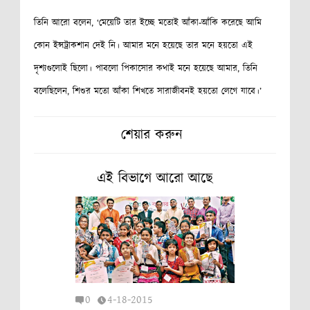
তিনি আরো বলেন, ‘মেয়েটি তার ইচ্ছে মতোই আঁকা-আঁকি করেছে আমি
কোন ইন্সট্রাকশান দেই নি। আমার মনে হয়েছে তার মনে হয়তো এই
দৃশ্যগুলোই ছিলো। পাবলো পিকাসোর কথাই মনে হয়েছে আমার, তিনি
বলেছিলেন, শিশুর মতো আঁকা শিখতে সারাজীবনই হয়তো লেগে যাবে।’
শেয়ার করুন
এই বিভাগে আরো আছে
0
4-18-2015