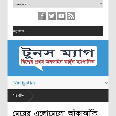
রাঙ্কন
সংবাদ
্রতিযোগিতা
মেয়ের এলোমেলো আঁকাআঁকি