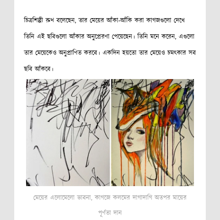
চিত্রশিল্পী রুথ বলেছেন, তার মেয়ের আঁকা-আঁকি করা কাগজগুলো দেখে
তিনি এই ছবিগুলো আঁকার অনুপ্রেরণা পেয়েছেন। তিনি মনে করেন, এগুলো
তার মেয়েকেও অনুপ্রাণিত করবে। একদিন হয়তো তার মেয়েও চমৎকার সব
ছবি আঁকবে।
মেয়ের এলোমেলো ভাবনা, কাগজে কলমের দাগাদাগি অতপর মায়ের
পূর্ণতা দান