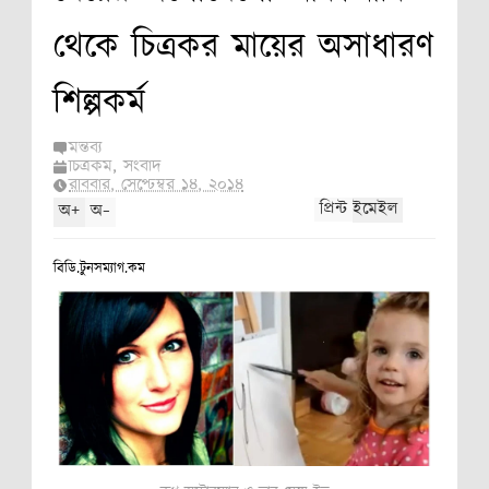
থেকে চিত্রকর মায়ের অসাধারণ
ওয়ে,
শিল্পকর্ম
মন্তব্য
চিত্রকর্ম
,
সংবাদ
রবিবার, সেপ্টেম্বর ১৪, ২০১৪
+
-
প্রিন্ট
ইমেইল
অ
অ
বিডি.টুনসম্যাগ.কম