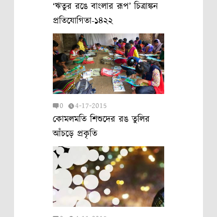
‘ঋতুর রঙে বাংলার রূপ’ চিত্রাঙ্কন
প্রতিযোগিতা-১৪২২
0
4-17-2015
কোমলমতি শিশুদের রঙ তুলির
আঁচড়ে প্রকৃতি