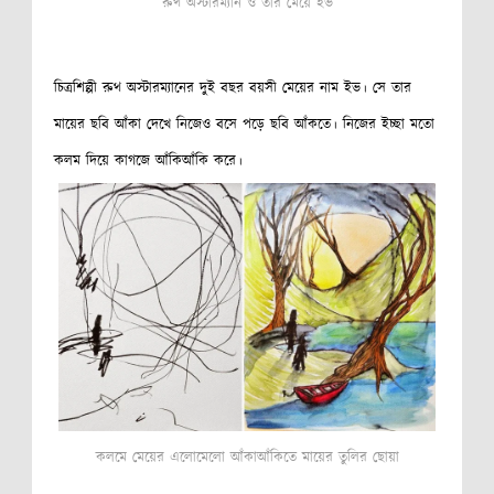
রুথ অস্টারম্যান ও তার মেয়ে ইভ
চিত্রশিল্পী রুথ অস্টারম্যানের দুই বছর বয়সী মেয়ের নাম ইভ। সে তার
মায়ের ছবি আঁকা দেখে নিজেও বসে পড়ে ছবি আঁকতে। নিজের ইচ্ছা মতো
কলম দিয়ে কাগজে আঁকিআঁকি করে।
কলমে মেয়ের এলোমেলো
আঁকাআঁকিতে মায়ের তুলির ছোয়া