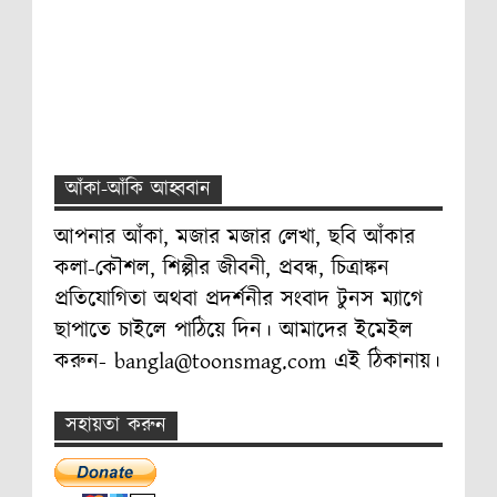
আঁকা-আঁকি আহ্ববান
আপনার আঁকা, মজার মজার লেখা, ছবি আঁকার
কলা-কৌশল, শিল্পীর জীবনী, প্রবন্ধ, চিত্রাঙ্কন
প্রতিযোগিতা অথবা প্রদর্শনীর সংবাদ টুনস ম্যাগে
ছাপাতে চাইলে পাঠিয়ে দিন। আমাদের ইমেইল
করুন- bangla@toonsmag.com এই ঠিকানায়।
সহায়তা করুন