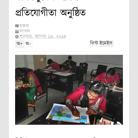
্কন
প্রতিযোগীতা অনুষ্ঠিত
নী, নরওয়ে,
মন্তব্য
সংবাদ
শনিবার, আগস্ট ১৬, ২০১৪
ী,
+
-
প্রিন্ট
ইমেইল
অ
অ