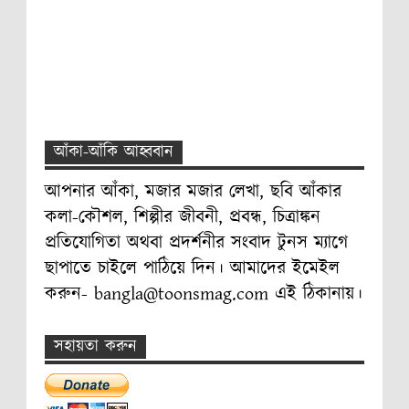
আঁকা-আঁকি আহ্ববান
আপনার আঁকা, মজার মজার লেখা, ছবি আঁকার
কলা-কৌশল, শিল্পীর জীবনী, প্রবন্ধ, চিত্রাঙ্কন
প্রতিযোগিতা অথবা প্রদর্শনীর সংবাদ টুনস ম্যাগে
ছাপাতে চাইলে পাঠিয়ে দিন। আমাদের ইমেইল
করুন- bangla@toonsmag.com এই ঠিকানায়।
সহায়তা করুন