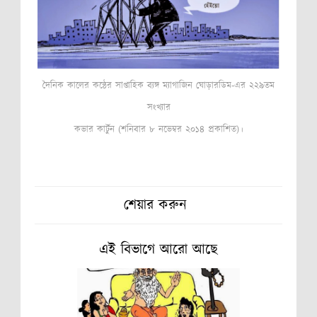
দৈনিক কালের কন্ঠের সাপ্তাহিক ব্যঙ্গ ম্যাগাজিন ঘোড়ারডিম-এর ২২৯তম
সংখ্যার
কভার কার্টুন (শনিবার ৮ নভেম্বর ২০১৪ প্রকাশিত)।
শেয়ার করুন
এই বিভাগে আরো আছে