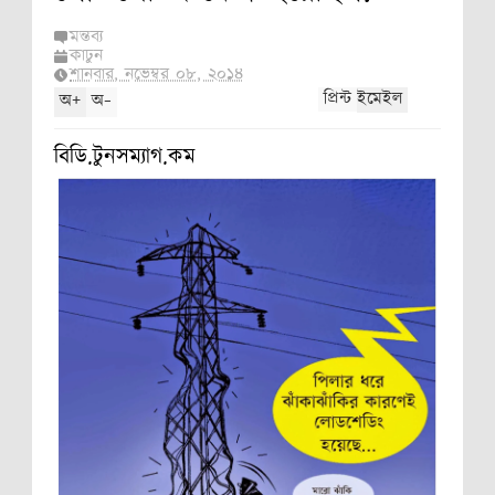
্কন
মন্তব্য
কার্টুন
শনিবার, নভেম্বর ০৮, ২০১৪
নী, নরওয়ে,
+
-
প্রিন্ট
ইমেইল
অ
অ
ী,
বিডি.টুনসম্যাগ.কম