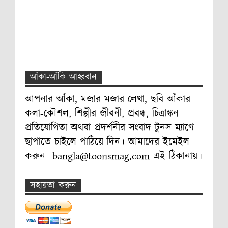
আঁকা-আঁকি আহ্ববান
আপনার আঁকা, মজার মজার লেখা, ছবি আঁকার
কলা-কৌশল, শিল্পীর জীবনী, প্রবন্ধ, চিত্রাঙ্কন
প্রতিযোগিতা অথবা প্রদর্শনীর সংবাদ টুনস ম্যাগে
ছাপাতে চাইলে পাঠিয়ে দিন। আমাদের ইমেইল
করুন- bangla@toonsmag.com এই ঠিকানায়।
সহায়তা করুন