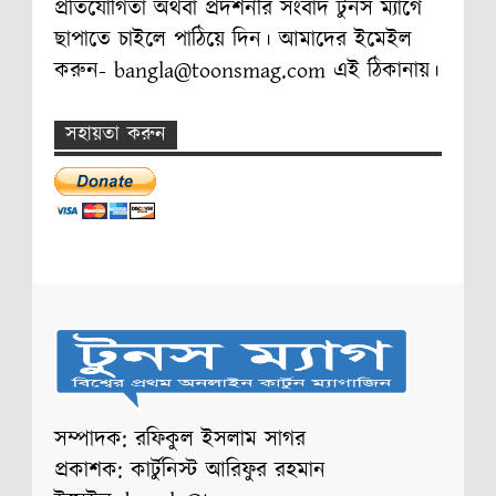
প্রতিযোগিতা অথবা প্রদর্শনীর সংবাদ টুনস ম্যাগে
ছাপাতে চাইলে পাঠিয়ে দিন। আমাদের ইমেইল
করুন- bangla@toonsmag.com এই ঠিকানায়।
সহায়তা করুন
সম্পাদক: রফিকুল ইসলাম সাগর
প্রকাশক: কার্টুনিস্ট আরিফুর রহমান