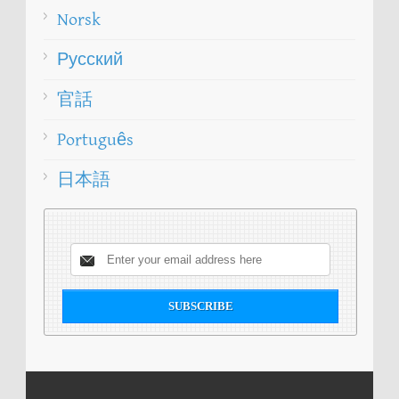
Norsk
Русский
官話
Português
日本語