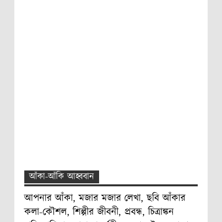
আঁকা-আঁকি আহ্ববান
আপনার আঁকা, মজার মজার লেখা, ছবি আঁকার
কলা-কৌশল, শিল্পীর জীবনী, প্রবন্ধ, চিত্রাঙ্কন