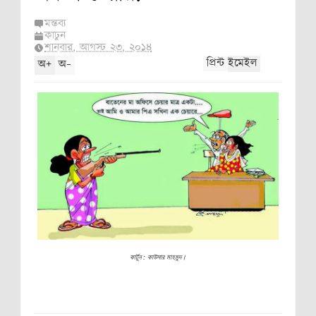
কন
মন্তব্য
কার্টুন
শনিবার, আগস্ট ২৩, ২০১৪
নী, নরওয়ে,
+
-
প্রিন্ট
ইমেইল
অ
অ
ী,
কার্টুন : কাউসার মাহমুদ।